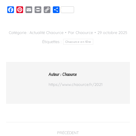
Facebook
Pinterest
Email
Print
Copy
Partager
Link
Catégorie :
Actualité Chaource
Par
Chaource
29 octobre 2025
Étiquettes :
Chaource en fête
Auteur :
Chaource
https://www.chaource.fr/2021
Navigation
PRÉCÉDENT