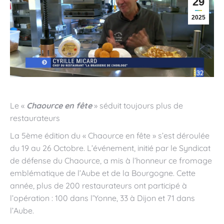
29
2025
Le «
Chaource en fête
» séduit toujours plus de
restaurateurs
La 5ème édition du « Chaource en fête » s’est déroulée
du 19 au 26 Octobre. L’événement, initié par le Syndicat
de défense du Chaource, a mis à l’honneur ce fromage
emblématique de l’Aube et de la Bourgogne. Cette
année, plus de 200 restaurateurs ont participé à
l’opération : 100 dans l’Yonne, 33 à Dijon et 71 dans
l’Aube.