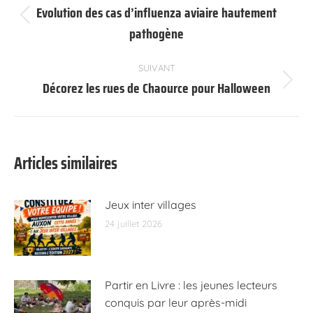
article
Evolution des cas d’influenza aviaire hautement
Article
pathogène
précédent
:
SUIVANT
Décorez les rues de Chaource pour Halloween
Article
suivant
:
Articles similaires
Jeux inter villages
24 juillet 2026
Partir en Livre : les jeunes lecteurs
conquis par leur après-midi