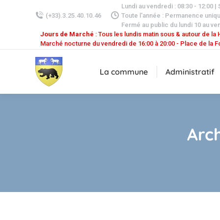
Lundi au vendredi : 08:30 - 12:00 |
(+33).3.25.40.10.46
Toute l'année : Permanence uniq
Fermé au public du lundi 10 au ven
Jours de Marché
: Tous les lundis matin sous & autour de la H
Marché nocturne du vendredi de 16:00 à 20:00 - Place de la F
La commune
Administratif
Arch