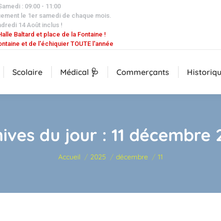
 Samedi : 09:00 - 11:00
uement le 1er samedi de chaque mois.
dredi 14 Août inclus !
alle Baltard et place de la Fontaine !
ontaine et de l'échiquier TOUTE l'année
Scolaire
Médical 🩺
Commerçants
Historiq
ives du jour :
11 décembre 
Vous êtes ici :
Accueil
2025
décembre
11