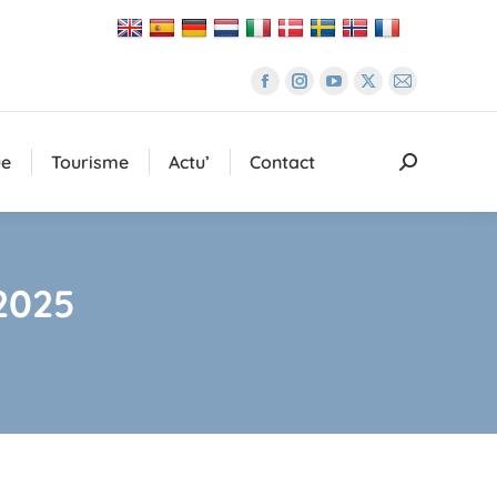
La
La
La
La
La
page
page
page
page
page
Facebook
Instagram
YouTube
X
E-
ue
Tourisme
Actu’
Contact
Recherche
s'ouvre
s'ouvre
s'ouvre
s'ouvre
mail
:
dans
dans
dans
dans
s'ouvre
une
une
une
une
dans
nouvelle
nouvelle
nouvelle
nouvelle
une
2025
fenêtre
fenêtre
fenêtre
fenêtre
nouvelle
fenêtre