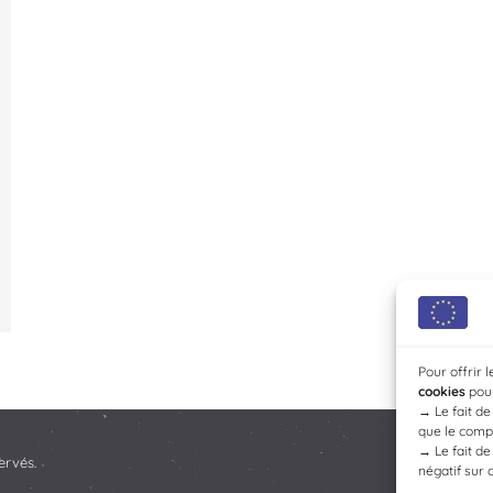
Pour offrir 
cookies
pour
→
Le fait d
que le compo
→
Le fait d
ervés.
négatif sur 