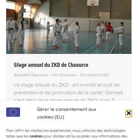
Stage annuel du ZKD de Chaource
Actualité Chaource
Par
Chaource
30 octobre 2025
Le stage annuel du ZKD : art martial et outil de
prévention et de promotion de la santé ! Samedi
s’est déroulé le stage annuel du ZKD, avec 3
intervenants passionnés de karaté. En première
Gérer le consentement aux
partie Philippe DEVILLIERS 6ème DAN FFK,
cookies (EU)
diplômé d’Etat pour un cours kata. A noter que
Philippe vient de créer sa…
Pour offrir les meilleures expériences, nous utilisons des technologies
telles que les
cookies
pour stocker et/ou accéder aux informations des