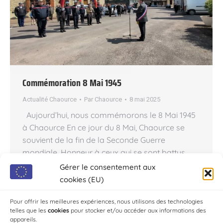
Commémoration 8 Mai 1945
Actualité Chaource
Par
Chaource
8 mai 2025
Aujourd’hui, nous commémorons le 8 Mai 1945
à Chaource En ce jour du 8 Mai, Chaource se
souvient de la fin de la Seconde Guerre
mondiale. Honneur à ceux qui se sont battus
pour la liberté. Message de M. Sébastien
Gérer le consentement aux
Lecornu, ministre des armées, et de Mme
cookies (EU)
Patricia Mirallès, secrétaire d’État, chargée des
anciens…
Pour offrir les meilleures expériences, nous utilisons des technologies
telles que les
cookies
pour stocker et/ou accéder aux informations des
appareils.