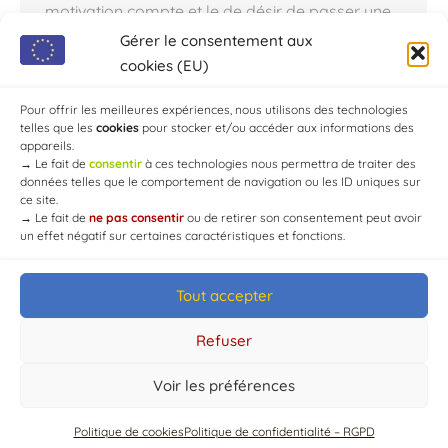
motivation compte et le de désir de passer une
belle journée à découvrir ou redécouvrir le Boot
Gérer le consentement aux
Camp Training avec vos amis, dans la joie et la
cookies (EU)
bonne humeur ! Participer, gagner, tout ceci en
vous amusant ! Où ça ?…
Pour offrir les meilleures expériences, nous utilisons des technologies
telles que les
cookies
pour stocker et/ou accéder aux informations des
appareils.
→
Le fait de
consentir
à ces technologies nous permettra de traiter des
données telles que le comportement de navigation ou les ID uniques sur
ce site.
→
Le fait de
ne pas consentir
ou de retirer son consentement peut avoir
un effet négatif sur certaines caractéristiques et fonctions.
Tout accepter
© Mairie de Chaource [2004-2024] | Tous droits réservés.
Developed by
WEB3-DESIGN
Refuser
Voir les préférences
Politique de cookies
Politique de confidentialité – RGPD