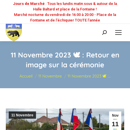
Jours de Marché
: Tous les lundis matin sous & autour de la
Halle Baltard et place de la Fontaine !
Marché nocturne du vendredi de 16:00 à 20:00 - Place de la
Fontaine et de l'échiquier TOUTE l'année
Recherche
:
11 Novembre 2023 🕊️ : Retour en
image sur la cérémonie
Vous êtes ici :
Accueil
11 Novembre
11 Novembre 2023 🕊️ :…
11 Novembre
Nov
11