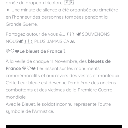
ornée du drapeau tricolore. 🇫🇷
🔸 Une minute de silence a été organisée au cimetière
en l’honneur des personnes tombées pendant la
Grande Guerre.
Partagez autour de vous &… 🇫🇷 🕊️ SOUVENONS
NOUS🕊️ 🇫🇷 PLUS JAMAIS ÇA 🙏
💙🤍❤️
Le bleuet de France
⤵️
À la veille de chaque 11 Novembre, des
bleuets de
France
💙🤍❤️ fleurissent sur les monuments
commémoratifs et aux revers des vestes et manteaux.
Cette fleur bleue est devenue l’emblème des anciens
combattants et des victimes de la Première Guerre
mondiale.
Avec le Bleuet, le soldat inconnu représente l’autre
symbole de l’Armistice.