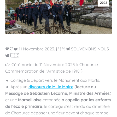
2023
💙🤍❤️ 11 Novembre 2023…🇫🇷 🕊️ SOUVENONS NOUS
🕊️ 🇫🇷
👉 Cérémonie du 11 Novembre 2023 à Chaource –
Commémoration de l’Armistice de 1918 ⤵️
🔸 Cortège & départ vers le Monument aux Morts.
🔸 Après un
discours de M. le Maire
(
lecture du
Message de Sébastien Lecornu, Ministre des Armées
)
et une
Marseillaise
entonnée
a capella par les enfants
de l’école primaire
, le cortège s’est rendu au cimetière
de Chaource déposer une fleur devant chaque tombe