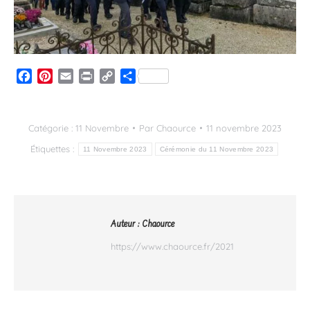
Facebook
Pinterest
Email
Print
Copy
Partager
Link
Catégorie :
11 Novembre
Par
Chaource
11 novembre 2023
Étiquettes :
11 Novembre 2023
Cérémonie du 11 Novembre 2023
Auteur :
Chaource
https://www.chaource.fr/2021