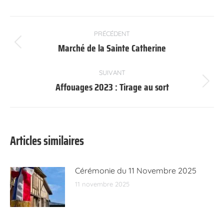
Navigation
PRÉCÉDENT
article
Marché de la Sainte Catherine
Article
précédent
:
SUIVANT
Affouages 2023 : Tirage au sort
Article
suivant
:
Articles similaires
Cérémonie du 11 Novembre 2025
11 novembre 2025