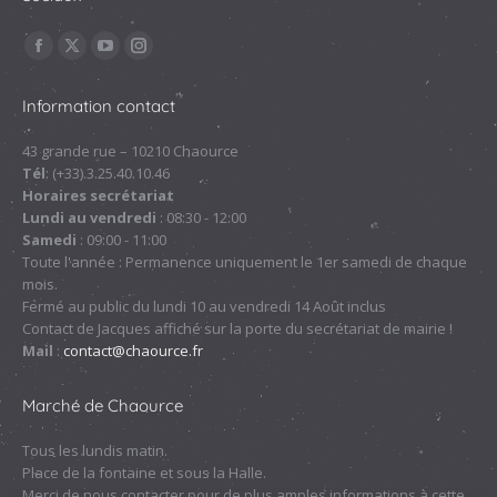
Trouvez nous sur :
La
La
La
La
page
page
page
page
Information contact
Facebook
X
YouTube
Instagram
s'ouvre
s'ouvre
s'ouvre
s'ouvre
43 grande rue – 10210 Chaource
Tél
: (+33).3.25.40.10.46
dans
dans
dans
dans
Horaires secrétariat
une
une
une
une
Lundi au vendredi
: 08:30 - 12:00
nouvelle
nouvelle
nouvelle
nouvelle
Samedi
: 09:00 - 11:00
fenêtre
fenêtre
fenêtre
fenêtre
Toute l'année : Permanence uniquement le 1er samedi de chaque
mois.
Fermé au public du lundi 10 au vendredi 14 Août inclus
Contact de Jacques affiché sur la porte du secrétariat de mairie !
Mail
:
contact@chaource.fr
Marché de Chaource
Tous les lundis matin.
Place de la fontaine et sous la Halle.
Merci de nous contacter pour de plus amples informations à cette