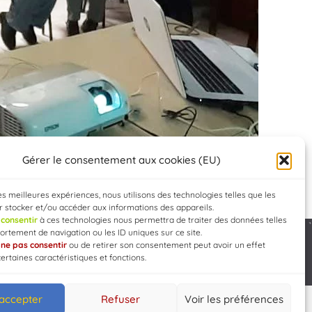
Gérer le consentement aux cookies (EU)
les meilleures expériences, nous utilisons des technologies telles que les
 stocker et/ou accéder aux informations des appareils.
e
consentir
à ces technologies nous permettra de traiter des données telles
rtement de navigation ou les ID uniques sur ce site.
e
ne pas consentir
ou de retirer son consentement peut avoir un effet
Developed by
WEB3-DESIGN
certaines caractéristiques et fonctions.
 accepter
Refuser
Voir les préférences