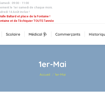
 Samedi : 09:00 - 11:00
uement le 1er samedi de chaque mois.
dredi 14 Août inclus !
alle Baltard et place de la Fontaine !
ontaine et de l'échiquier TOUTE l'année
Scolaire
Médical 🩺
Commerçants
Historiq
1er-Mai
Vous êtes ici :
Accueil
1er-Mai