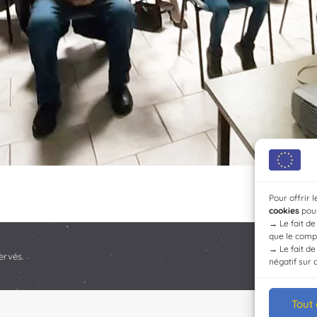
Pour offrir 
cookies
pour
→
Le fait d
que le compo
→
Le fait d
ervés.
négatif sur 
Tout