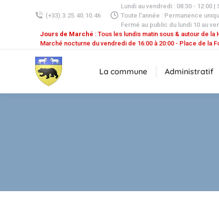
Lundi au vendredi : 08:30 - 12:00 |
(+33).3.25.40.10.46
Toute l'année : Permanence uniq
Fermé au public du lundi 10 au ven
Jours de Marché
: Tous les lundis matin sous & autour de la H
Marché nocturne du vendredi de 16:00 à 20:00 - Place de la F
La commune
Administratif