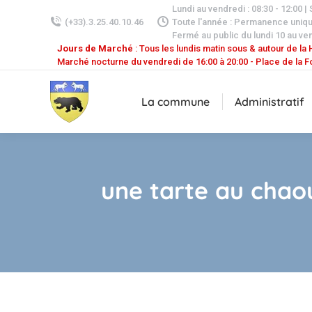
Lundi au vendredi : 08:30 - 12:00 |
(+33).3.25.40.10.46
Toute l'année : Permanence uniq
Fermé au public du lundi 10 au ven
Jours de Marché
: Tous les lundis matin sous & autour de la H
Marché nocturne du vendredi de 16:00 à 20:00 - Place de la F
La commune
Administratif
une tarte au chao