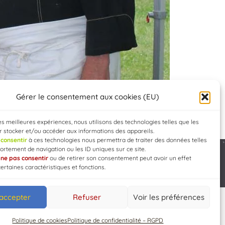
Gérer le consentement aux cookies (EU)
les meilleures expériences, nous utilisons des technologies telles que les
 stocker et/ou accéder aux informations des appareils.
e
consentir
à ces technologies nous permettra de traiter des données telles
rtement de navigation ou les ID uniques sur ce site.
e
ne pas consentir
ou de retirer son consentement peut avoir un effet
Developed by
WEB3-DESIGN
certaines caractéristiques et fonctions.
 accepter
Refuser
Voir les préférences
Politique de cookies
Politique de confidentialité – RGPD