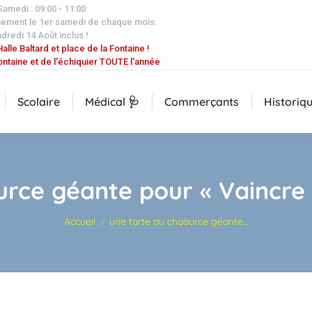
 Samedi : 09:00 - 11:00
uement le 1er samedi de chaque mois.
dredi 14 Août inclus !
alle Baltard et place de la Fontaine !
ontaine et de l'échiquier TOUTE l'année
Scolaire
Médical 🩺
Commerçants
Historiq
urce géante pour « Vaincre 
Vous êtes ici :
Accueil
une tarte au chaource géante…