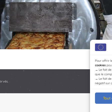
Pour offrir 
cookies
pour
→
Le fait d
que le compo
→
Le fait d
ervés.
négatif sur 
Tout