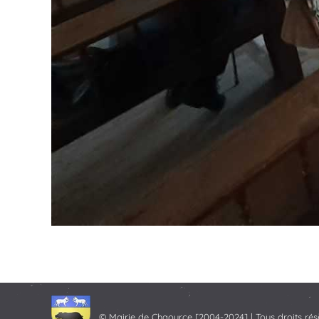
© Mairie de Chaource [2004-2024] | Tous droits rés