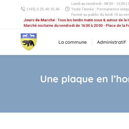
Lundi au vendredi : 08:30 - 12:00 |
(+33).3.25.40.10.46
Toute l'année : Permanence uniq
Fermé au public du lundi 10 au ven
Jours de Marché
: Tous les lundis matin sous & autour de la H
Marché nocturne du vendredi de 16:00 à 20:00 - Place de la F
La commune
Administratif
Une plaque en l’h