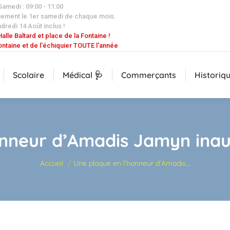
 Samedi : 09:00 - 11:00
uement le 1er samedi de chaque mois.
dredi 14 Août inclus !
alle Baltard et place de la Fontaine !
ontaine et de l'échiquier TOUTE l'année
Scolaire
Médical 🩺
Commerçants
Historiq
onneur d’Amadis Jamyn inaug
Vous êtes ici :
Accueil
Une plaque en l’honneur d’Amadis…