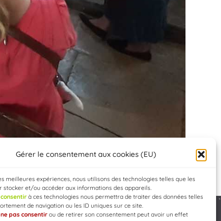
Gérer le consentement aux cookies (EU)
les meilleures expériences, nous utilisons des technologies telles que les
 stocker et/ou accéder aux informations des appareils.
e
consentir
à ces technologies nous permettra de traiter des données telles
rtement de navigation ou les ID uniques sur ce site.
e
ne pas consentir
ou de retirer son consentement peut avoir un effet
Developed by
WEB3-DESIGN