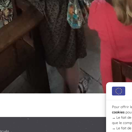
Pour offrir 
cookies
pour
→
Le fait d
que le compo
→
Le fait d
ervés.