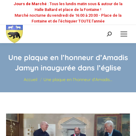
Jours de Marché
: Tous les lundis matin sous & autour de la
Halle Baltard et place de la Fontaine !
Marché nocturne du vendredi de 16:00 à 20:00 - Place de la
Fontaine et de l'échiquier TOUTE l'année
Recherche
:
Une plaque en l’honneur d’Amadis
Jamyn inaugurée dans l’église
Vous êtes ici :
Accueil
Une plaque en l’honneur d’Amadis…