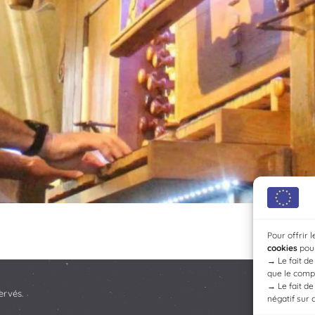
Pour offrir 
cookies
pour
→
Le fait d
que le compo
→
Le fait d
ervés.
négatif sur 