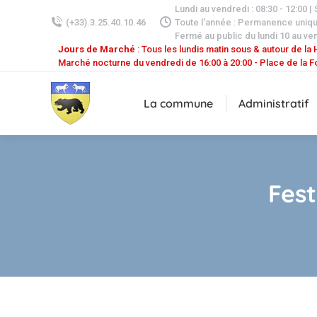
Lundi au vendredi : 08:30 - 12:00 |
(+33).3.25.40.10.46
Toute l'année : Permanence uniq
Fermé au public du lundi 10 au ven
Jours de Marché
: Tous les lundis matin sous & autour de la H
Marché nocturne du vendredi de 16:00 à 20:00 - Place de la F
La commune
Administratif
Fest