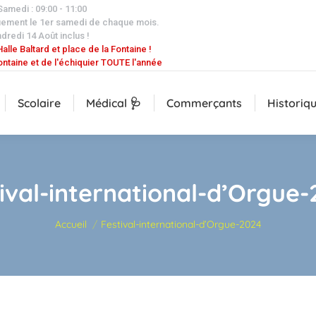
 Samedi : 09:00 - 11:00
uement le 1er samedi de chaque mois.
dredi 14 Août inclus !
alle Baltard et place de la Fontaine !
ontaine et de l'échiquier TOUTE l'année
Scolaire
Médical 🩺
Commerçants
Historiq
ival-international-d’Orgue
Vous êtes ici :
Accueil
Festival-international-d’Orgue-2024