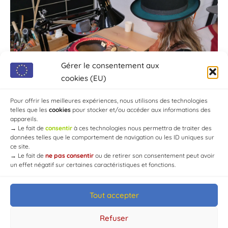
Gérer le consentement aux
cookies (EU)
Pour offrir les meilleures expériences, nous utilisons des technologies
telles que les
cookies
pour stocker et/ou accéder aux informations des
appareils.
→
Le fait de
consentir
à ces technologies nous permettra de traiter des
données telles que le comportement de navigation ou les ID uniques sur
ce site.
→
Le fait de
ne pas consentir
ou de retirer son consentement peut avoir
un effet négatif sur certaines caractéristiques et fonctions.
Tout accepter
© Mairie de Chaource [2004-2024] | Tous droits réservés.
Developed by
WEB3-DESIGN
Refuser