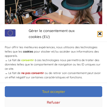
Gérer le consentement aux
cookies (EU)
Pour offrir les meilleures expériences, nous utilisons des technologies
telles que les
cookies
pour stocker et/ou accéder aux informations des
appareils.
→
Le fait de
consentir
à ces technologies nous permettra de traiter des
données telles que le comportement de navigation ou les ID uniques sur
ce site.
→
Le fait de
ne pas consentir
ou de retirer son consentement peut avoir
un effet négatif sur certaines caractéristiques et fonctions.
Tout accepter
© Mairie de Chaource [2004-2024] | Tous droits réservés.
Developed by
WEB3-DESIGN
Refuser