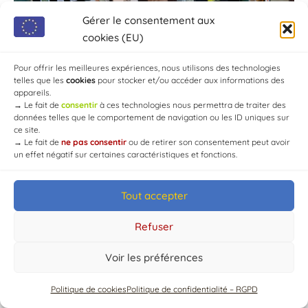
Gérer le consentement aux
cookies (EU)
Pour offrir les meilleures expériences, nous utilisons des technologies
telles que les
cookies
pour stocker et/ou accéder aux informations des
appareils.
→
Le fait de
consentir
à ces technologies nous permettra de traiter des
données telles que le comportement de navigation ou les ID uniques sur
ce site.
→
Le fait de
ne pas consentir
ou de retirer son consentement peut avoir
un effet négatif sur certaines caractéristiques et fonctions.
Tout accepter
© Mairie de Chaource [2004-2024] | Tous droits réservés.
Developed by
WEB3-DESIGN
Refuser
Voir les préférences
Politique de cookies
Politique de confidentialité – RGPD