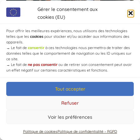
Gérer le consentement aux
cookies (EU)
Pour offrir les meilleures expériences, nous utilisons des technologies
telles que les
cookies
pour stocker et/ou accéder aux informations des
appareils.
→
Le fait de
consentir
à ces technologies nous permettra de traiter des
données telles que le comportement de navigation ou les ID uniques sur
ce site.
→
Le fait de
ne pas consentir
ou de retirer son consentement peut avoir
un effet négatif sur certaines caractéristiques et fonctions.
Tout accepter
© Mairie de Chaource [2004-2024] | Tous droits réservés.
Developed by
WEB3-DESIGN
Refuser
Voir les préférences
Politique de cookies
Politique de confidentialité – RGPD