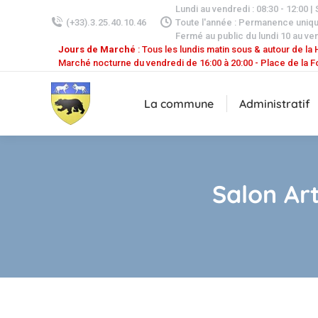
Lundi au vendredi : 08:30 - 12:00 |
(+33).3.25.40.10.46
Toute l'année : Permanence uniq
Fermé au public du lundi 10 au ven
Jours de Marché
: Tous les lundis matin sous & autour de la H
Marché nocturne du vendredi de 16:00 à 20:00 - Place de la F
La commune
Administratif
Salon Ar