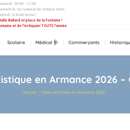
 Samedi : 09:00 - 11:00
uement le 1er samedi de chaque mois.
dredi 14 Août inclus !
alle Baltard et place de la Fontaine !
ontaine et de l'échiquier TOUTE l'année
Scolaire
Médical 🩺
Commerçants
Historiq
tistique en Armance 2026 –
Vous êtes ici :
Accueil
Salon Artistique en Armance 2026…