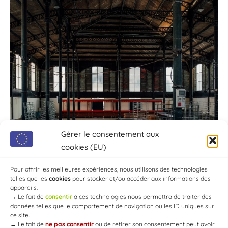
Gérer le consentement aux
cookies (EU)
Pour offrir les meilleures expériences, nous utilisons des technologies
telles que les
cookies
pour stocker et/ou accéder aux informations des
appareils.
→
Le fait de
consentir
à ces technologies nous permettra de traiter des
données telles que le comportement de navigation ou les ID uniques sur
ce site.
→
Le fait de
ne pas consentir
ou de retirer son consentement peut avoir