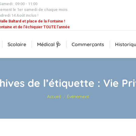
 Samedi : 09:00 - 11:00
uement le 1er samedi de chaque mois.
dredi 14 Août inclus !
alle Baltard et place de la Fontaine !
ontaine et de l'échiquier TOUTE l'année
Scolaire
Médical 🩺
Commerçants
Historiq
hives de l’étiquette :
Vie Pr
Vous êtes ici :
Accueil
Événement