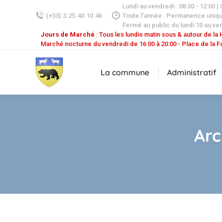
Lundi au vendredi : 08:30 - 12:00 |
(+33).3.25.40.10.46
Toute l'année : Permanence uniq
Fermé au public du lundi 10 au ven
Jours de Marché
: Tous les lundis matin sous & autour de la H
Marché nocturne du vendredi de 16:00 à 20:00 - Place de la F
La commune
Administratif
Arc