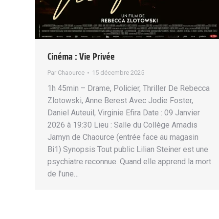
Cinéma : Vie Privée
Par
Chaource
15 décembre 2025
1h 45min – Drame, Policier, Thriller De Rebecca
Zlotowski, Anne Berest Avec Jodie Foster,
Daniel Auteuil, Virginie Efira Date : 09 Janvier
2026 à 19:30 Lieu : Salle du Collège Amadis
Jamyn de Chaource (entrée face au magasin
Bi1) Synopsis Tout public Lilian Steiner est une
psychiatre reconnue. Quand elle apprend la mort
de l’une…