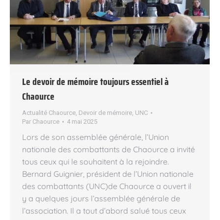
Le devoir de mémoire toujours essentiel à
Chaource
Actualité Chaource
,
Devoir de mémoire
,
UNC
Par
Chaource
4 mai 2025
Lors de son assemblée générale, l’Union
nationale des combattants de Chaource a invité
tous ceux qui le souhaitent à la rejoindre.
Bernard Guignier, président de l’Union nationale
des combattants (UNC)de Chaource a ouvert il
y a quelques jours l’assemblée générale de
l’association. Il a tout d’abord salué tous ceux