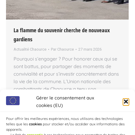
La flamme du souvenir cherche de nouveaux
gardiens
Actualité Chaource
Par
Chaource
27 mars 2026
Pourquoi s’engager ? Pour honorer ceux qui se
sont battus, pour partager des moments de
convivialité et pour s’investir concrètement dans
la vie de la commune. L’Union nationale des
combattants de Chaource a tenu son
assemblée annuelle. Entre hommages aux
Gérer le consentement aux
anciens et appel vibrant à la jeunesse,
cookies (EU)
l’association réaffirme son rôle essentiel dans le
tissu…
Pour offrir les meilleures expériences, nous utilisons des technologies
telles que les
cookies
pour stocker et/ou accéder aux informations des
appareils.
→
Le fait de
consentir
à ces technologies nous permettra de traiter des