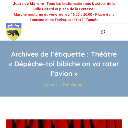
Jours de Marché
: Tous les lundis matin sous & autour de la
Halle Baltard et place de la Fontaine !
Marché nocturne du vendredi de 16:00 à 20:00 - Place de la
Fontaine et de l'échiquier TOUTE l'année
Recherche
:
Archives de l’étiquette :
Théâtre
« Dépêche-toi bibiche on va rater
l’avion »
Vous êtes ici :
Accueil
Événement