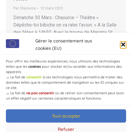
Par
Chaource
12 mars 2025
Dimanche 30 Mars : Chaource – Théâtre «
Dépêche-toi bibiche on va rater l’avion. » A la Salle
des fêtes à 14h30. Avec la troupe de Marigny St
Flavy, une comédie en 3 actes de Jérôme Dubois.
Gérer le consentement aux
Petite restauration sur place. Organisé par la MJC-
cookies (EU)
MPT. Tarifs : 11 €/Adulte, 4 €/Enfant. =>
Pour offrir les meilleures expériences, nous utilisons des technologies
Possibilité d’achat de…
telles que les
cookies
pour stocker et/ou accéder aux informations des
appareils.
→
Le fait de
consentir
à ces technologies nous permettra de traiter des
données telles que le comportement de navigation ou les ID uniques sur
ce site.
→
Le fait de
ne pas consentir
ou de retirer son consentement peut avoir
un effet négatif sur certaines caractéristiques et fonctions.
Tout accepter
© Mairie de Chaource [2004-2024] | Tous droits réservés.
Developed by
WEB3-DESIGN
Refuser