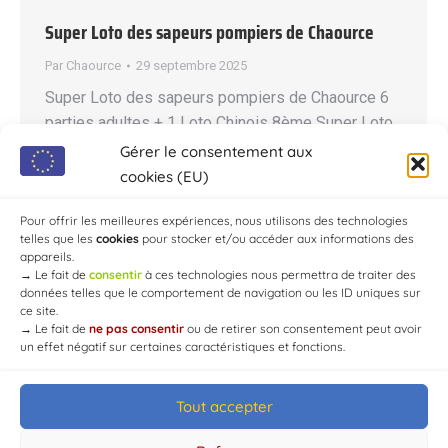
Super Loto des sapeurs pompiers de Chaource
Par
Chaource
29 septembre 2025
Super Loto des sapeurs pompiers de Chaource 6
parties adultes + 1 Loto Chinois 8ème Super Loto
le Samedi 04 Octobre 2025 Lieu : Au COSEC de
Gérer le consentement aux
Chaource Ouverture des portes : 17:00 Début des
cookies (EU)
parties : 18:30 1 carton : 5€ 3 cartons : 12€ 7
Pour offrir les meilleures expériences, nous utilisons des technologies
cartons : 20€ Gros lots : Robot aspirateur…
telles que les
cookies
pour stocker et/ou accéder aux informations des
appareils.
→
Le fait de
consentir
à ces technologies nous permettra de traiter des
données telles que le comportement de navigation ou les ID uniques sur
ce site.
→
Le fait de
ne pas consentir
ou de retirer son consentement peut avoir
un effet négatif sur certaines caractéristiques et fonctions.
Tout accepter
© Mairie de Chaource [2004-2024] | Tous droits réservés.