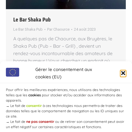
Le Bar Shaka Pub
Le Bar Shaka Pub
Par
Chaource
24 août 2023
A quelques pas de Chaource, aux Bruyères, le
Shaka Pub (Pub – Bar – Grill) , devient un
rendez-vous incontournable des amateurs de
bonne humeur ! Vous cherchez un endroit où
passer une bonne soirée entre amis ou en
Gérer le consentement aux
famille ? Le Shaka Pub est l’endroit qu’il vous
cookies (EU)
faut ! Ce bar convivial et chaleureux propose un
large choix de…
Pour offrir les meilleures expériences, nous utilisons des technologies
telles que les
cookies
pour stocker et/ou accéder aux informations des
appareils.
→
Le fait de
consentir
à ces technologies nous permettra de traiter des
données telles que le comportement de navigation ou les ID uniques sur
ce site.
→
Le fait de
ne pas consentir
ou de retirer son consentement peut avoir
un effet négatif sur certaines caractéristiques et fonctions.