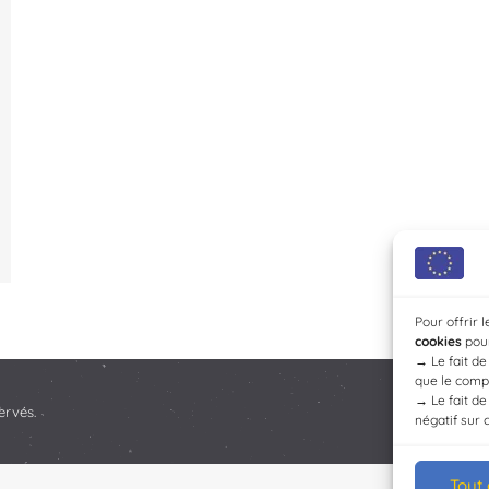
Pour offrir 
cookies
pour
→
Le fait d
que le compo
→
Le fait d
ervés.
négatif sur 
Tout