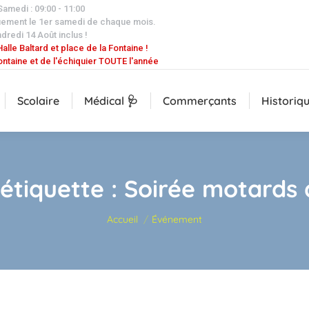
 Samedi : 09:00 - 11:00
uement le 1er samedi de chaque mois.
dredi 14 Août inclus !
alle Baltard et place de la Fontaine !
ontaine et de l'échiquier TOUTE l'année
Scolaire
Médical 🩺
Commerçants
Historiq
’étiquette :
Soirée motards
Vous êtes ici :
Accueil
Événement