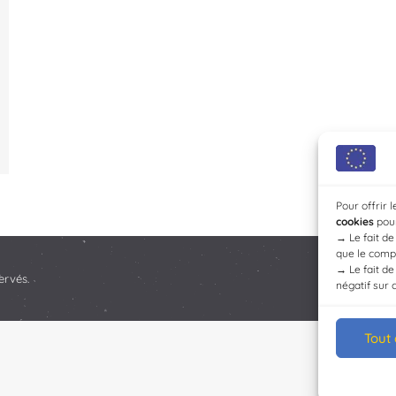
Pour offrir 
cookies
pour
→
Le fait d
que le compo
→
Le fait d
ervés.
négatif sur 
Tout