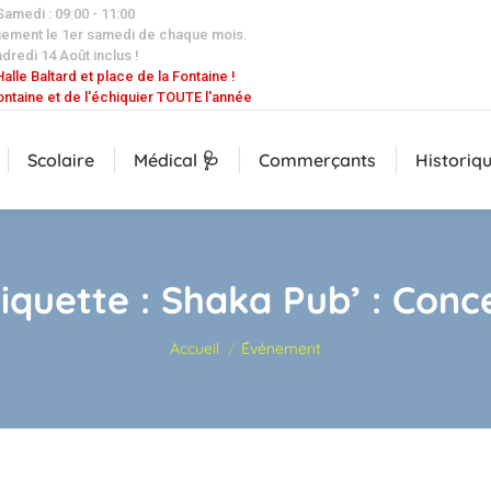
 Samedi : 09:00 - 11:00
uement le 1er samedi de chaque mois.
dredi 14 Août inclus !
alle Baltard et place de la Fontaine !
ontaine et de l'échiquier TOUTE l'année
Scolaire
Médical 🩺
Commerçants
Historiq
tiquette :
Shaka Pub’ : Conce
Vous êtes ici :
Accueil
Événement