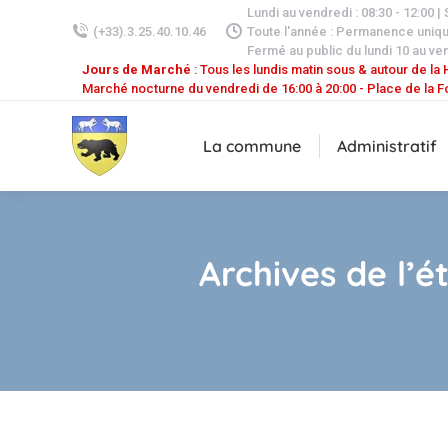
Lundi au vendredi : 08:30 - 12:00 |
(+33).3.25.40.10.46
Toute l'année : Permanence uniq
Fermé au public du lundi 10 au ven
Jours de Marché
: Tous les lundis matin sous & autour de la H
Marché nocturne du vendredi de 16:00 à 20:00 - Place de la F
La commune
Administratif
Archives de l’é