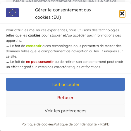
place Réservation fortement conseillée ! Le Shaka
Pub Bar & Grill, ambiance musicale, terrasses
Gérer le consentement aux
panoramiques. Parking dédié motos ! 📍: 1 route
cookies (EU)
de la forêt d’Aumont, lieudit Les Bruyères, 10210
Pour offrir les meilleures expériences, nous utilisons des technologies
Chaource, France Tél…
telles que les
cookies
pour stocker et/ou accéder aux informations des
appareils.
→
Le fait de
consentir
à ces technologies nous permettra de traiter des
données telles que le comportement de navigation ou les ID uniques sur
ce site.
→
Le fait de
ne pas consentir
ou de retirer son consentement peut avoir
un effet négatif sur certaines caractéristiques et fonctions.
Tout accepter
© Mairie de Chaource [2004-2024] | Tous droits réservés.
Developed by
WEB3-DESIGN
Refuser
Voir les préférences
Politique de cookies
Politique de confidentialité – RGPD