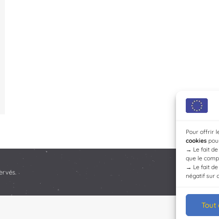
Pour offrir 
cookies
pour
→
Le fait d
que le compo
→
Le fait d
ervés.
négatif sur 
Tout