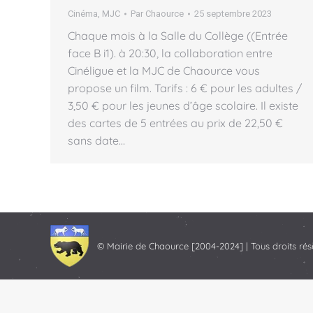
Cinéma
,
MJC
Par
Chaource
25 septembre 2023
Chaque mois à la Salle du Collège ((Entrée
face B i1). à 20:30, la collaboration entre
Cinéligue et la MJC de Chaource vous
propose un film. Tarifs : 6 € pour les adultes /
3,50 € pour les jeunes d’âge scolaire. Il existe
des cartes de 5 entrées au prix de 22,50 €
sans date…
© Mairie de Chaource [2004-2024] | Tous droits rés