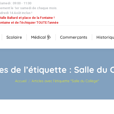
 Samedi : 09:00 - 11:00
uement le 1er samedi de chaque mois.
dredi 14 Août inclus !
alle Baltard et place de la Fontaine !
ontaine et de l'échiquier TOUTE l'année
Scolaire
Médical 🩺
Commerçants
Historiq
es de l’étiquette :
Salle du 
Vous êtes ici :
Accueil
Articles avec l’étiquette "Salle du Collège"