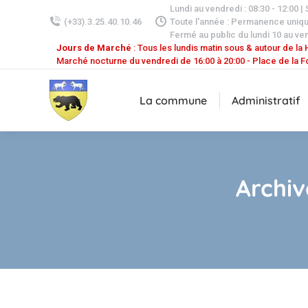
Lundi au vendredi : 08:30 - 12:00 |
(+33).3.25.40.10.46
Toute l'année : Permanence uniq
Fermé au public du lundi 10 au ven
Jours de Marché
: Tous les lundis matin sous & autour de la H
Marché nocturne du vendredi de 16:00 à 20:00 - Place de la F
La commune
Administratif
Archiv