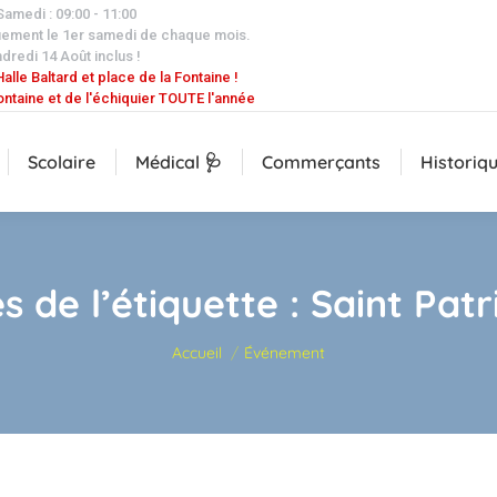
 Samedi : 09:00 - 11:00
uement le 1er samedi de chaque mois.
dredi 14 Août inclus !
alle Baltard et place de la Fontaine !
ontaine et de l'échiquier TOUTE l'année
Scolaire
Médical 🩺
Commerçants
Historiq
s de l’étiquette :
Saint Patr
Vous êtes ici :
Accueil
Événement