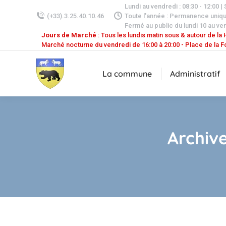
Lundi au vendredi : 08:30 - 12:00 |
(+33).3.25.40.10.46
Toute l'année : Permanence uniq
Fermé au public du lundi 10 au ven
Jours de Marché
: Tous les lundis matin sous & autour de la H
Marché nocturne du vendredi de 16:00 à 20:00 - Place de la F
La commune
Administratif
Archive