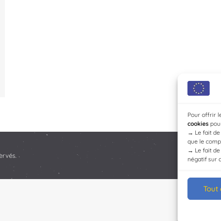
Pour offrir 
cookies
pour
→
Le fait d
que le compo
→
Le fait d
ervés.
négatif sur 
Tout