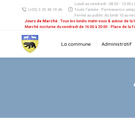
Lundi au vendredi : 08:30 - 12:00 |
(+33).3.25.40.10.46
Toute l'année : Permanence uniq
Fermé au public du lundi 10 au ven
Jours de Marché
: Tous les lundis matin sous & autour de la H
Marché nocturne du vendredi de 16:00 à 20:00 - Place de la F
La commune
Administratif