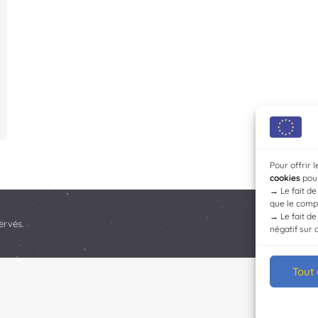
Pour offrir 
cookies
pour
→
Le fait d
que le compo
→
Le fait d
ervés.
négatif sur 
Tout