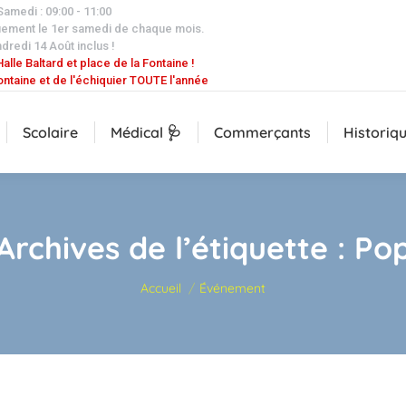
 Samedi : 09:00 - 11:00
uement le 1er samedi de chaque mois.
dredi 14 Août inclus !
alle Baltard et place de la Fontaine !
ontaine et de l'échiquier TOUTE l'année
Scolaire
Médical 🩺
Commerçants
Historiq
Archives de l’étiquette :
Po
Vous êtes ici :
Accueil
Événement