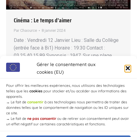
Cinéma : Le temps d’aimer
Par
Chaource
8 janvier 2024
Date : Vendredi 12 Janvier Lieu : Salle du Collège
(entrée face à Bi1) Horaire : 19:30 Contact :
03.25.40.15.89 Synopsis : 1947. Sur une plage,
Madeleine, serveuse dans un hôtel restaurant,
Gérer le consentement aux
mère d’un petit garçon, fait la connaissance de
cookies (EU)
François, étudiant riche et cultivé. Entre eux, c’est
comme une évidence. La providence. Si l’on…
Pour offrir les meilleures expériences, nous utilisons des technologies
telles que les
cookies
pour stocker et/ou accéder aux informations des
appareils.
→
Le fait de
consentir
à ces technologies nous permettra de traiter des
données telles que le comportement de navigation ou les ID uniques sur
ce site.
→
Le fait de
ne pas consentir
ou de retirer son consentement peut avoir
un effet négatif sur certaines caractéristiques et fonctions.