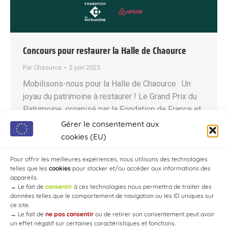
Concours pour restaurer la Halle de Chaource
Par
Chaource
2 juin 2025
Mobilisons-nous pour la Halle de Chaource : Un
joyau du patrimoine à restaurer ! Le Grand Prix du
Patrimoine, organisé par la Fondation de France et
AirBnB, met en lumière des projets de restauration
Gérer le consentement aux
de monuments à travers toute la France. Nous
cookies (EU)
avons l’immense fierté de vous annoncer que la
Pour offrir les meilleures expériences, nous utilisons des technologies
Halle de Chaource a été…
telles que les
cookies
pour stocker et/ou accéder aux informations des
appareils.
→
Le fait de
consentir
à ces technologies nous permettra de traiter des
données telles que le comportement de navigation ou les ID uniques sur
ce site.
→
Le fait de
ne pas consentir
ou de retirer son consentement peut avoir
un effet négatif sur certaines caractéristiques et fonctions.