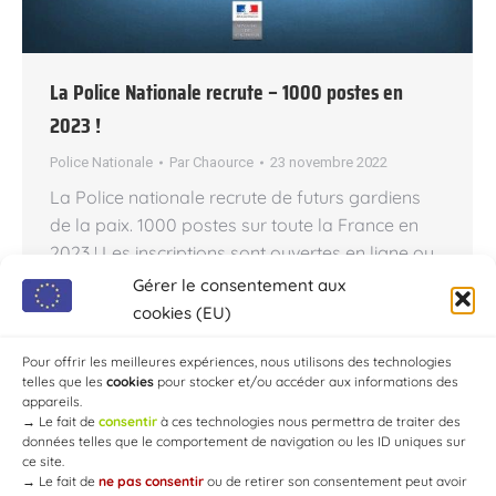
La Police Nationale recrute – 1000 postes en
2023 !
Police Nationale
Par
Chaource
23 novembre 2022
La Police nationale recrute de futurs gardiens
de la paix. 1000 postes sur toute la France en
2023 ! Les inscriptions sont ouvertes en ligne ou
par voie postale jusqu’au 06 janvier 2023. Les
Gérer le consentement aux
épreuves d’admissibilité débuteront le 07 mars
cookies (EU)
2023. Notre service se tient à la disposition du
grand public et des partenaires, pour…
Pour offrir les meilleures expériences, nous utilisons des technologies
telles que les
cookies
pour stocker et/ou accéder aux informations des
appareils.
→
Le fait de
consentir
à ces technologies nous permettra de traiter des
données telles que le comportement de navigation ou les ID uniques sur
ce site.
→
Le fait de
ne pas consentir
ou de retirer son consentement peut avoir