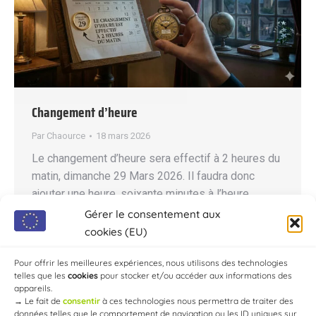
Changement d’heure
Par
Chaource
18 mars 2026
Le changement d’heure sera effectif à 2 heures du
matin, dimanche 29 Mars 2026. Il faudra donc
ajouter une heure, soixante minutes à l’heure
légale. À 2 heures du matin, il sera donc 3 heures.
Gérer le consentement aux
Contrairement à l’heure d’hiver, on a tendance à
cookies (EU)
considérer qu’on « perd » une heure de sommeil à
ce moment-là.
Pour offrir les meilleures expériences, nous utilisons des technologies
telles que les
cookies
pour stocker et/ou accéder aux informations des
appareils.
→
Le fait de
consentir
à ces technologies nous permettra de traiter des
données telles que le comportement de navigation ou les ID uniques sur