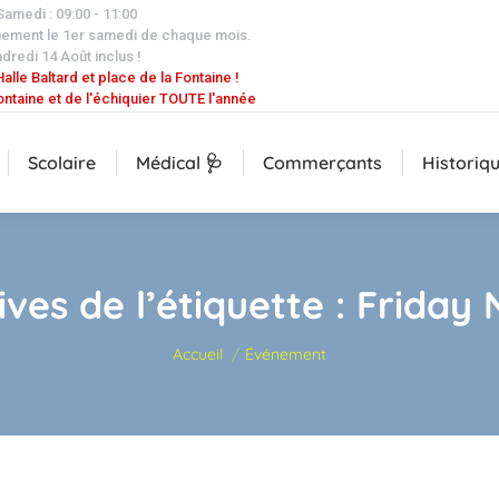
 Samedi : 09:00 - 11:00
uement le 1er samedi de chaque mois.
dredi 14 Août inclus !
alle Baltard et place de la Fontaine !
ontaine et de l'échiquier TOUTE l'année
Scolaire
Médical 🩺
Commerçants
Historiq
ives de l’étiquette :
Friday 
Vous êtes ici :
Accueil
Événement