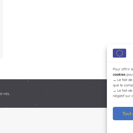
Pour offrir 
cookies
pour
→
Le fait d
que le compo
→
Le fait d
ervés.
négatif sur 
Tout