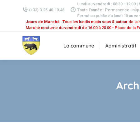
Lundi au vendredi : 08:30 - 12:00 |
(+33).3.25.40.10.46
Toute l'année : Permanence uniq
Fermé au public du lundi 10 au ven
Jours de Marché
: Tous les lundis matin sous & autour de la H
Marché nocturne du vendredi de 16:00 à 20:00 - Place de la F
La commune
Administratif
Arch