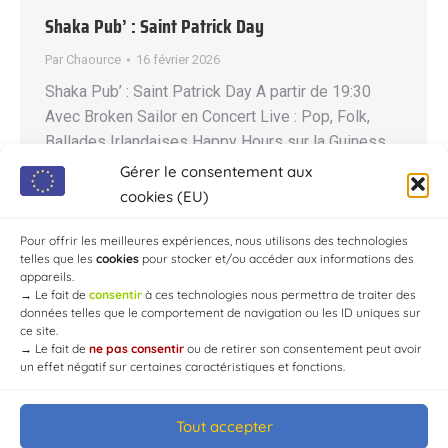
Shaka Pub’ : Saint Patrick Day
Par
Chaource
16 février 2026
Shaka Pub’ : Saint Patrick Day A partir de 19:30
Avec Broken Sailor en Concert Live : Pop, Folk,
Ballades Irlandaises Happy Hours sur la Guiness
(l’abus d’alcool est dangereux pour la santé, à
Gérer le consentement aux
consommer avec modération !) Dress-Code : VERT
cookies (EU)
! Bœuf à la sauce Guiness Entrée libre !
Restauration sur place Réservation fortement…
Pour offrir les meilleures expériences, nous utilisons des technologies
telles que les
cookies
pour stocker et/ou accéder aux informations des
appareils.
→
Le fait de
consentir
à ces technologies nous permettra de traiter des
données telles que le comportement de navigation ou les ID uniques sur
ce site.
→
Le fait de
ne pas consentir
ou de retirer son consentement peut avoir
un effet négatif sur certaines caractéristiques et fonctions.
Tout accepter