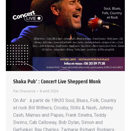
Shaka Pub’ : Concert Live Shepperd Monk
Par
Chaource
8 avril 2026
On Air’ : à partir de 19h30 Soul, Blues, Folk, Country
et rock Bill Withers, Crosby, Stills & Nash, Johnny
Cash, Mamas and Papas, Frank Sinatra, Teddy
Swims, Cab Calloway, Bob Dylan, Simon and
Garfunkel, Ray Charles, Zacharie Richard, Rodgers