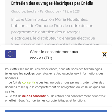
Entretien des ouvrages électriques par Enédis
Chaource
,
Enédis
Par
Chaource
13 juin 2023
Infos & Communication Mairie Habitantes,
habitants de Chaource Dans le cadre de son
programme d’entretien des ouvrages
électriques, le distributeur d’énergie électrique
Enedis organise chaque année la visite aérienne
préventive d’un tiers environ de son réseau 20
Gérer le consentement aux
000 Volts, afin d’améliorer la qualité de la
cookies (EU)
distribution de cette énergie. Nous avons
l’honneur de vous informer…
Pour offrir les meilleures expériences, nous utilisons des technologies
telles que les
cookies
pour stocker et/ou accéder aux informations des
appareils.
→
Le fait de
consentir
à ces technologies nous permettra de traiter des
données telles que le comportement de navigation ou les ID uniques sur
ce site.
→
Le fait de
ne pas consentir
ou de retirer son consentement peut avoir
un effet négatif sur certaines caractéristiques et fonctions.