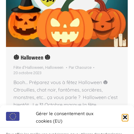
🎃 Halloween 🎃
Fête d'Halloween
,
Halloween
Par
Chaource
20 octobre 2023
Booh… Préparez vous à fêtez Halloween 🎃
Citrouilles, chat noir, fantômes, sorcières,
monstres, etc… ça vous parle ? Halloween c’est
bientôt… Le 31 Octobre marque la fête
d’Halloween et constitue « la soirée » amusante
Gérer le consentement aux
et palpitante par excellence pour tous les
cookies (EU)
enfants qui iront à la « chasse aux friandises« .