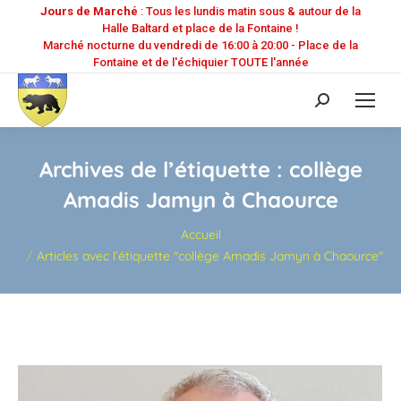
Jours de Marché
: Tous les lundis matin sous & autour de la
Halle Baltard et place de la Fontaine !
Marché nocturne du vendredi de 16:00 à 20:00 - Place de la
Fontaine et de l'échiquier TOUTE l'année
Recherche
:
Archives de l’étiquette :
collège
Amadis Jamyn à Chaource
Vous êtes ici :
Accueil
Articles avec l’étiquette "collège Amadis Jamyn à Chaource"