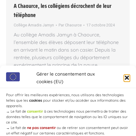
A Chaource, les collégiens décrochent de leur
téléphone
Collège Amadis Jamyn
Par
Chaource
17 octobre 2024
Au collège Amadis Jamyn à Chaource,
l’ensemble des élèves déposent leur téléphone
en arrivant le matin dans son casier. Depuis la
rentrée, plusieurs collèges du département
expérimentent le principe de la pause
numérique, qui pourrait être généralisée en
Gérer le consentement aux
2025. À Chaource, les élèves déposent leur
cookies (EU)
téléphone dans les casiers et font « une vraie
pause…
Pour offrir les meilleures expériences, nous utilisons des technologies
telles que les
cookies
pour stocker et/ou accéder aux informations des
appareils.
→
Le fait de
consentir
à ces technologies nous permettra de traiter des
données telles que le comportement de navigation ou les ID uniques sur
ce site.
→
Le fait de
ne pas consentir
ou de retirer son consentement peut avoir
un effet négatif sur certaines caractéristiques et fonctions.