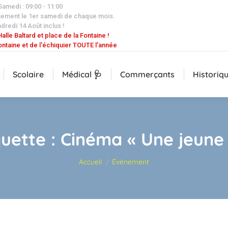
 Samedi : 09:00 - 11:00
uement le 1er samedi de chaque mois.
dredi 14 Août inclus !
alle Baltard et place de la Fontaine !
ontaine et de l'échiquier TOUTE l'année
Scolaire
Médical 🩺
Commerçants
Historiq
quette :
Cinéma « Une jeune f
Vous êtes ici :
Accueil
Événement