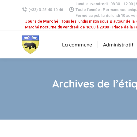
Lundi au vendredi : 08:30 - 12:00 |
(+33).3.25.40.10.46
Toute l'année : Permanence uniq
Fermé au public du lundi 10 au ven
Jours de Marché
: Tous les lundis matin sous & autour de la H
Marché nocturne du vendredi de 16:00 à 20:00 - Place de la F
La commune
Administratif
Archives de l’éti