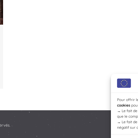
Pour offrir 
cookies
pour
→
Le fait d
que le compo
→
Le fait d
ervés.
négatif sur 