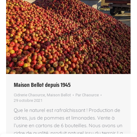
Maison Bellot depuis 1945
Cidrerie Chaource
,
Maison Bellot
Par
Chaource
29 octobre 2021
Que le naturel est rafraîchissant ! Production de
cidres, jus de pommes et limonades. Vente à
l’usine en cartons de 6 bouteilles. Nous avons un
cidre de qualité, produit naturel issu du terroir. La