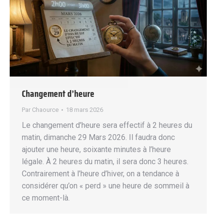
Changement d’heure
Par
Chaource
18 mars 2026
Le changement d’heure sera effectif à 2 heures du
matin, dimanche 29 Mars 2026. Il faudra donc
ajouter une heure, soixante minutes à l’heure
légale. À 2 heures du matin, il sera donc 3 heures.
Contrairement à l’heure d’hiver, on a tendance à
considérer qu’on « perd » une heure de sommeil à
ce moment-là.