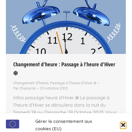
Changement d’heure : Passage à l’heure d’Hiver
❄️
Changement d'heure
,
Passage à l'heure d'Hiver ❄️
Par
Chaource
20 octobre 2023
Infos passage heure d’Hiver ❄️ Le passage à
l’heure d’Hiver se déroulera dans la nuit du
Samedi 28 au Dimanche 29 Octobre 2023. Vous
devrez reculer votre montre d’une heure : à 3
Gérer le consentement aux
heures du matin, il sera alors 2 heures. On
cookies (EU)