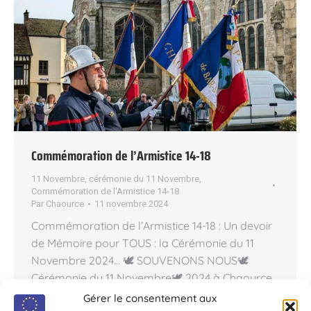
Commémoration de l’Armistice 14-18
11 Novembre
,
cérémonie du 11 Novembre
,
Commémoration de l'Armistice 14-18
Par
Chaource
11 novembre 2024
Commémoration de l’Armistice 14-18 : Un devoir
de Mémoire pour TOUS : la Cérémonie du 11
Novembre 2024… 🕊️ SOUVENONS NOUS🕊️
Cérémonie du 11 Novembre🕊️ 2024 à Chaource
Cérémonie du 11 Novembre 2024 à Chaource…
Gérer le consentement aux