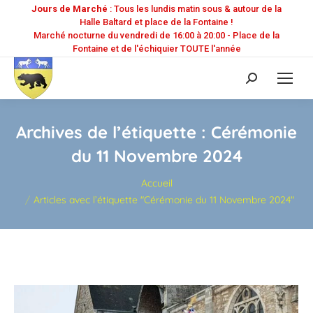
Jours de Marché
: Tous les lundis matin sous & autour de la
Halle Baltard et place de la Fontaine !
Marché nocturne du vendredi de 16:00 à 20:00 - Place de la
Fontaine et de l'échiquier TOUTE l'année
Recherche
:
Archives de l’étiquette :
Cérémonie
du 11 Novembre 2024
Vous êtes ici :
Accueil
Articles avec l’étiquette "Cérémonie du 11 Novembre 2024"