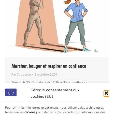
Marcher, bouger et respirer en confiance
Par
Chaource
3 octobre 2024
Samedi 12 Octobre de 10h à 12h : salle de
motricité de l’école maternelle : “Marcher, bouger
Gérer le consentement aux
et respirer en confiance” Animateur : Fabien
cookies (EU)
Lallement Tout public – Gratuit Inscription au : 07
Pour offrir les meilleures expériences, nous utilisons des technologies
86471020
telles que les
cookies
pour stocker et/ou accéder aux informations des