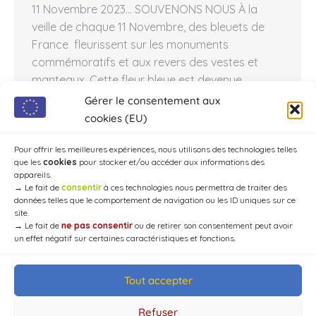
11 Novembre 2023… SOUVENONS NOUS À la
veille de chaque 11 Novembre, des bleuets de
France fleurissent sur les monuments
commémoratifs et aux revers des vestes et
manteaux. Cette fleur bleue est devenue
l’emblème des anciens combattants et des
Gérer le consentement aux
victimes de la Première Guerre mondiale. Avec le
cookies (EU)
Bleuet, le soldat inconnu représente l’autre
symbole de…
Pour offrir les meilleures expériences, nous utilisons des technologies telles
que les
cookies
pour stocker et/ou accéder aux informations des
appareils.
→
Le fait de
consentir
à ces technologies nous permettra de traiter des
données telles que le comportement de navigation ou les ID uniques sur ce
site.
→
Le fait de
ne pas consentir
ou de retirer son consentement peut avoir
un effet négatif sur certaines caractéristiques et fonctions.
Tout accepter
© Mairie de Chaource [2004-2024] | Tous droits réservés.
Developed by
WEB3-DESIGN
Refuser