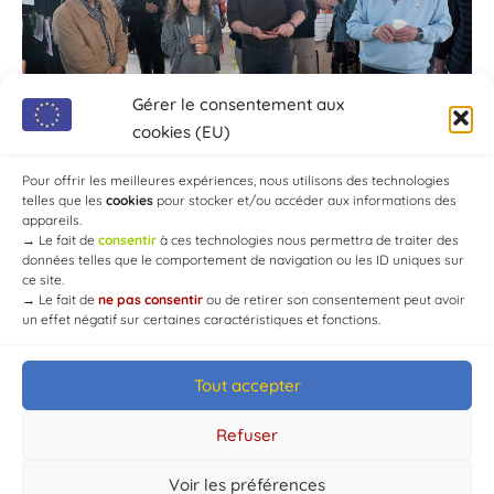
Gérer le consentement aux
cookies (EU)
Pour offrir les meilleures expériences, nous utilisons des technologies
telles que les
cookies
pour stocker et/ou accéder aux informations des
appareils.
→
Le fait de
consentir
à ces technologies nous permettra de traiter des
données telles que le comportement de navigation ou les ID uniques sur
ce site.
→
Le fait de
ne pas consentir
ou de retirer son consentement peut avoir
un effet négatif sur certaines caractéristiques et fonctions.
Tout accepter
© Mairie de Chaource [2004-2024] | Tous droits réservés.
Developed by
WEB3-DESIGN
Refuser
Voir les préférences