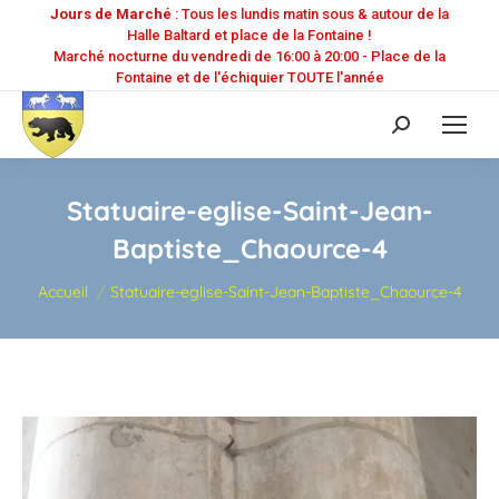
Jours de Marché
: Tous les lundis matin sous & autour de la
Halle Baltard et place de la Fontaine !
Marché nocturne du vendredi de 16:00 à 20:00 - Place de la
Fontaine et de l'échiquier TOUTE l'année
Recherche
:
Statuaire-eglise-Saint-Jean-
Baptiste_Chaource-4
Vous êtes ici :
Accueil
Statuaire-eglise-Saint-Jean-Baptiste_Chaource-4