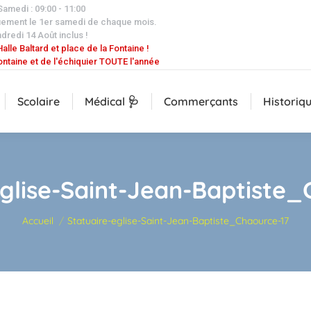
 Samedi : 09:00 - 11:00
uement le 1er samedi de chaque mois.
dredi 14 Août inclus !
alle Baltard et place de la Fontaine !
ontaine et de l'échiquier TOUTE l'année
Scolaire
Médical 🩺
Commerçants
Historiq
eglise-Saint-Jean-Baptiste_
Vous êtes ici :
Accueil
Statuaire-eglise-Saint-Jean-Baptiste_Chaource-17