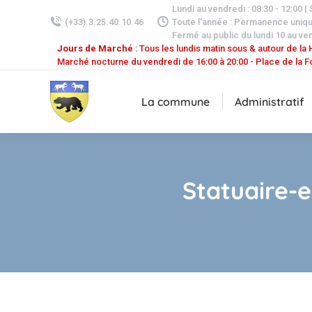
Lundi au vendredi : 08:30 - 12:00 |
(+33).3.25.40.10.46
Toute l'année : Permanence uniq
Fermé au public du lundi 10 au ven
Jours de Marché
: Tous les lundis matin sous & autour de la H
Marché nocturne du vendredi de 16:00 à 20:00 - Place de la F
La commune
Administratif
Statuaire-