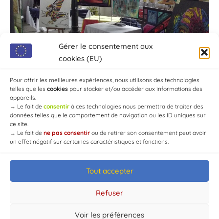
Gérer le consentement aux
cookies (EU)
Pour offrir les meilleures expériences, nous utilisons des technologies
telles que les
cookies
pour stocker et/ou accéder aux informations des
appareils.
→
Le fait de
consentir
à ces technologies nous permettra de traiter des
données telles que le comportement de navigation ou les ID uniques sur
ce site.
→
Le fait de
ne pas consentir
ou de retirer son consentement peut avoir
un effet négatif sur certaines caractéristiques et fonctions.
Tout accepter
© Mairie de Chaource [2004-2024] | Tous droits réservés.
Developed by
WEB3-DESIGN
Refuser
Voir les préférences