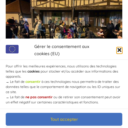
Gérer le consentement aux
cookies (EU)
Pour offrir les meilleures expériences, nous utilisons des technologies
telles que les
cookies
pour stocker et/ou accéder aux informations des
appareils.
→
Le fait de
consentir
à ces technologies nous permettra de traiter des
données telles que le comportement de navigation ou les ID uniques sur
ce site.
→
Le fait de
ne pas consentir
ou de retirer son consentement peut avoir
un effet négatif sur certaines caractéristiques et fonctions.
Tout accepter
© Mairie de Chaource [2004-2024] | Tous droits réservés.