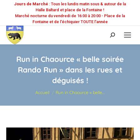
Jours de Marché
: Tous les lundis matin sous & autour de la
Halle Baltard et place de la Fontaine !
Marché nocturne du vendredi de 16:00 à 20:00 - Place de la
Fontaine et de l'échiquier TOUTE l'année
Recherche
:
Run in Chaource « belle soirée
Rando Run » dans les rues et
déguisés !
Vous êtes ici :
Accueil
Run in Chaource « belle…