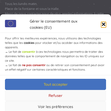
Tous les lundis matin.
Place de la fontaine et sous la Halle.
Merci de nous contacter pour de plus amples informations à cette
adresse :
contact@chaource.fr
ou au 03.25.40.10.46
Gérer le consentement aux
cookies (EU)
Pour offrir les meilleures expériences, nous utilisons des technologies
telles que les
cookies
pour stocker et/ou accéder aux informations des
appareils.
→
Le fait de
consentir
à ces technologies nous permettra de traiter des
données telles que le comportement de navigation ou les ID uniques sur
ce site.
→
Le fait de
ne pas consentir
ou de retirer son consentement peut avoir
un effet négatif sur certaines caractéristiques et fonctions.
Tout accepter
© Mairie de Chaource [2004-2024] | Tous droits réservés.
Developed by
WEB3-DESIGN
Refuser
Voir les préférences