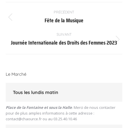
Navigation
PRÉCÉDENT
article
Fête de la Musique
Article
précédent
:
SUIVANT
Journée Internationale des Droits des Femmes 2023
Article
suivant
:
Le Marché
Tous les lundis matin
Place de la Fontaine et sous la Halle
. Merci de nous contacter
pour de plus amples informations à cette adresse :
contact@chaource.fr
ou au 03.25.40.10.46