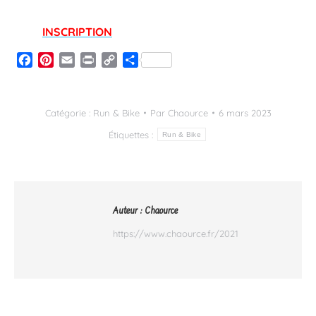
INSCRIPTION
Facebook
Pinterest
Email
Print
Copy
Partager
Link
Catégorie :
Run & Bike
Par
Chaource
6 mars 2023
Étiquettes :
Run & Bike
Auteur :
Chaource
https://www.chaource.fr/2021