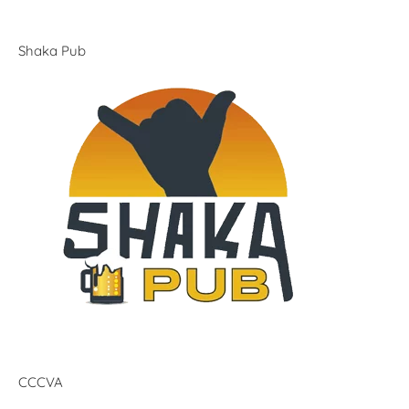
Shaka Pub
CCCVA