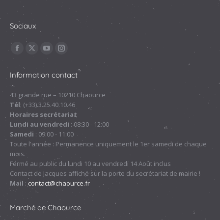
Sociaux
Trouvez nous sur :
La
La
La
La
page
page
page
page
Information contact
Facebook
X
YouTube
Instagram
s'ouvre
s'ouvre
s'ouvre
s'ouvre
43 grande rue – 10210 Chaource
Tél
: (+33).3.25.40.10.46
dans
dans
dans
dans
Horaires secrétariat
une
une
une
une
Lundi au vendredi
: 08:30 - 12:00
nouvelle
nouvelle
nouvelle
nouvelle
Samedi
: 09:00 - 11:00
fenêtre
fenêtre
fenêtre
fenêtre
Toute l'année : Permanence uniquement le 1er samedi de chaque
mois.
Fermé au public du lundi 10 au vendredi 14 Août inclus
Contact de Jacques affiché sur la porte du secrétariat de mairie !
Mail
:
contact@chaource.fr
Marché de Chaource